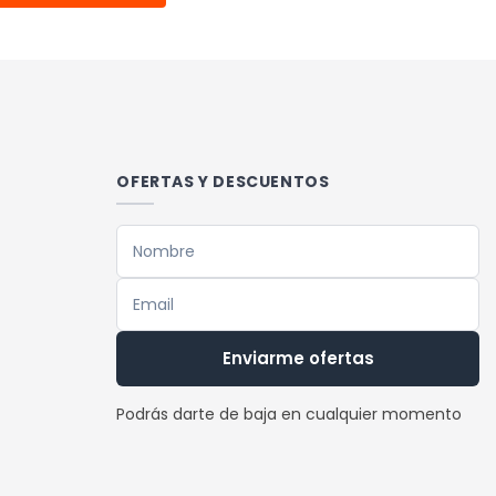
Este
producto
tiene
múltiples
variantes.
Las
OFERTAS Y DESCUENTOS
opciones
se
pueden
elegir
en
la
Enviarme ofertas
página
de
Podrás darte de baja en cualquier momento
producto