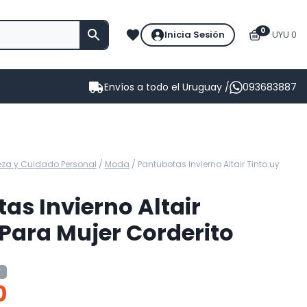
0
Inicia Sesión
UYU 0
Envíos a todo el Uruguay /
093683887
eza y Cuidado Personal
/
Moda
/
Pantubotas Invierno Altair Tinto.uy
as Invierno Altair
 Para Mujer Corderito
F
0