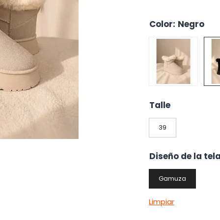
Color
:
Negro
Talle
39
Diseño de la tel
Gamuza
Limpiar