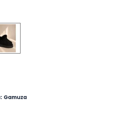
a
:
Gamuza