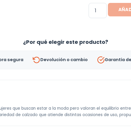
Pantubotas
AÑAD
Invierno
Altair
Tinto.uy
Para
¿Por qué elegir este producto?
Mujer
Corderito
ra segura
Devolución o cambio
Garantía d
cantidad
res que buscan estar a la moda pero valoran el equilibrio entre 
ariedad de calzado que atiende distintas ocasiones de uso, prop