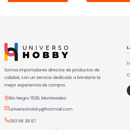
Este
Este
producto
prod
tiene
tiene
múltiples
múlti
variantes.
varia
Las
Las
L
opciones
opci
se
se
L
pueden
pued
Somos importadores directos de productos de
C
elegir
elegi
calidad, con un servicio dedicado a brindarte la
en
en
mejor experiencia de compra.
la
la
Rio Negro 1526, Montevideo
página
pági
de
de
universohobby@hotmail.com
producto
prod
093 68 38 87