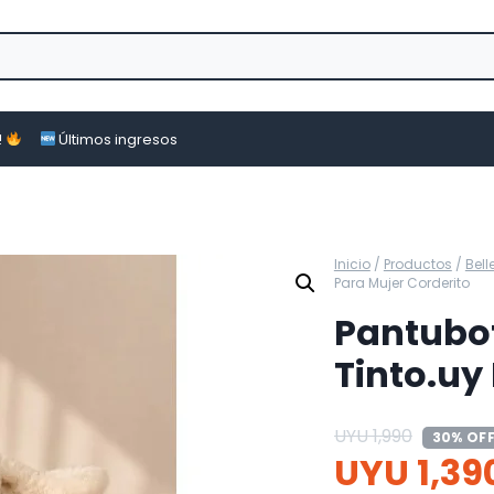
!
Últimos ingresos
Inicio
/
Productos
/
Bell
Para Mujer Corderito
Pantubot
Tinto.uy
UYU
1,990
30% OF
UYU
1,39