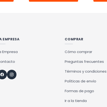
Este
ucto
producto
tiene
ples
múltiples
ntes.
variantes.
Las
A EMPRESA
COMPRAR
ones
opciones
se
a Empresa
Cómo comprar
en
pueden
ontacto
Preguntas frecuentes
r
elegir
en
Términos y condiciones
la
Políticas de envío
na
página
de
Formas de pago
ucto
producto
Ir a la tienda