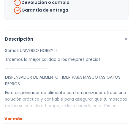
Devolución o cambio
-
Garantía de entrega
uh
cantidad
+
Descripción
Somos UNIVERSO HOBBY !!
Traemos la mejor calidad a los mejores precios.
————————————
DISPENSADOR DE ALIMENTO TIMER PARA MASCOTAS GATOS
PERROS
Este dispensador de alimento con temporizador ofrece una
solución práctica y confiable para asegurar que tu mascota
reciba su comida a tiempo, incluso cuando no estás en
casa.
Ver más
Diseño seguro y resistente: Con una capacidad de 350 ml y
una base antideslizante, este dispensador está preparado