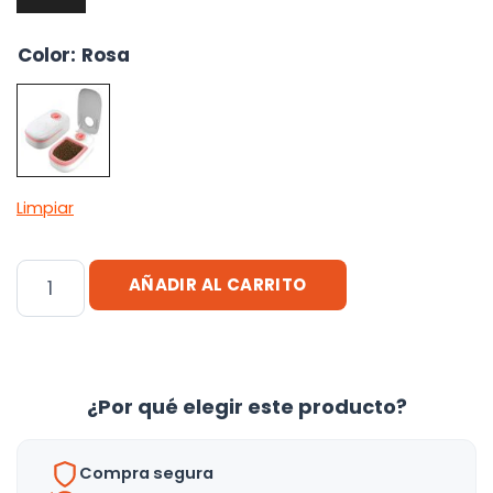
Color
:
Rosa
Limpiar
Dispensador
AÑADIR AL CARRITO
De
Alimento
Timer
Para
¿Por qué elegir este producto?
Mascotas
Gatos
Compra segura
Perros