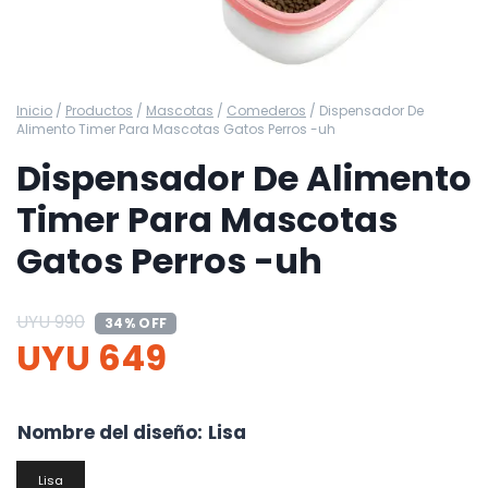
Inicio
/
Productos
/
Mascotas
/
Comederos
/
Dispensador De
Alimento Timer Para Mascotas Gatos Perros -uh
Dispensador De Alimento
Timer Para Mascotas
Gatos Perros -uh
UYU
990
34% OFF
UYU
649
Nombre del diseño
:
Lisa
Lisa