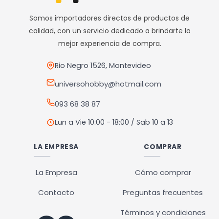
opciones
Somos importadores directos de productos de
se
calidad, con un servicio dedicado a brindarte la
pueden
mejor experiencia de compra.
elegir
en
Rio Negro 1526, Montevideo
la
universohobby@hotmail.com
página
093 68 38 87
de
producto
Lun a Vie 10:00 - 18:00 / Sab 10 a 13
LA EMPRESA
COMPRAR
La Empresa
Cómo comprar
Contacto
Preguntas frecuentes
Términos y condiciones