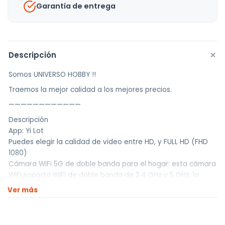
Garantía de entrega
+
Descripción
Somos UNIVERSO HOBBY !!
Traemos la mejor calidad a los mejores precios.
————————————
Descripción
App: Yi Lot
Puedes elegir la calidad de video entre HD, y FULL HD (FHD
1080)
Cámara WiFi 5G de doble banda para el hogar: esta cámara
WiFi soporta WiFi de doble banda de 2.4 GHz y 5 GHz, la
velocidad de transmisión de señales WiFi 5G es muy rápida.
Ver más
Visión remota y visión nocturna: nuestra cámara puede
controlar el ángulo de visión a través de la aplicación v360,
puedes acceder a la vista remota en cualquier lugar y en