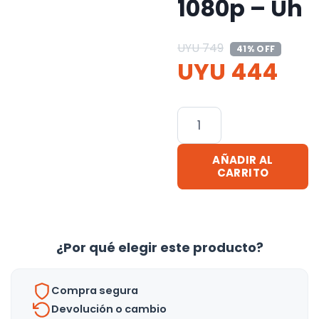
1080p – Uh
UYU
749
41% OFF
UYU
444
Camara
Seguridad
Bizo
AÑADIR AL
Lampara
CARRITO
Espia
Wifi
1080p
¿Por qué elegir este producto?
-
Uh
cantidad
Compra segura
Devolución o cambio