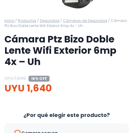
Inicio
/
Productos
/
Seguridad
/
Cámaras de Seguridad
/
Cámara
Ptz Bizo Doble Lente Wifi Exterior 6mp 4x – Uh
Cámara Ptz Bizo Doble
Lente Wifi Exterior 6mp
4x – Uh
UYU
1,949
16% OFF
UYU
1,640
¿Por qué elegir este producto?