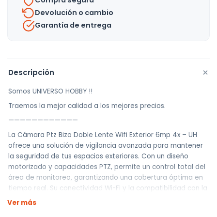
Compra segura
Devolución o cambio
Garantía de entrega
+
Descripción
Somos UNIVERSO HOBBY !!
Traemos la mejor calidad a los mejores precios.
————————————
La Cámara Ptz Bizo Doble Lente Wifi Exterior 6mp 4x – UH
ofrece una solución de vigilancia avanzada para mantener
la seguridad de tus espacios exteriores. Con un diseño
motorizado y capacidades PTZ, permite un control total del
área de monitoreo, garantizando una cobertura óptima en
tiempo real. Su conectividad Wi-Fi y la compatibilidad con la
aplicación iCSEE facilitan la gestión de la cámara desde
Ver más
cualquier lugar.