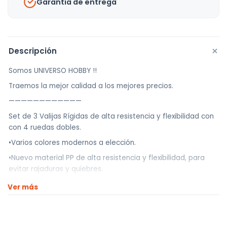
Garantía de entrega
+
Descripción
Somos UNIVERSO HOBBY !!
Traemos la mejor calidad a los mejores precios.
————————————
Set de 3 Valijas Rígidas de alta resistencia y flexibilidad con
con 4 ruedas dobles.
•Varios colores modernos a elección.
•Nuevo material PP de alta resistencia y flexibilidad, para
evitar rajaduras y quiebres.
•Muy livianas y resistentes y con terminación tipo fibra de
Ver más
carbono para evitar rayones.
•El juego incluye carry on de 20 pulgadas, 24 pulgadas y 28
pulgadas, todas con las 4 ruedas dobles y giratorias 360