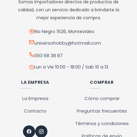
Somos importadores directos de productos de
Nuestro punto de retiro se encuentra en zona centro
se
se
calidad, con un servicio dedicado a brindarte la
El horario de retiros es de Lunes a Viernes de 10hs a 18hs,
pueden
pueden
mejor experiencia de compra.
Sábados de 10hs a 13hs
elegir
elegir
en
en
Rio Negro 1526, Montevideo
la
la
universohobby@hotmail.com
página
página
093 68 38 87
de
de
producto
producto
Lun a Vie 10:00 - 18:00 / Sab 10 a 13
LA EMPRESA
COMPRAR
La Empresa
Cómo comprar
Contacto
Preguntas frecuentes
Términos y condiciones
Políticas de envío