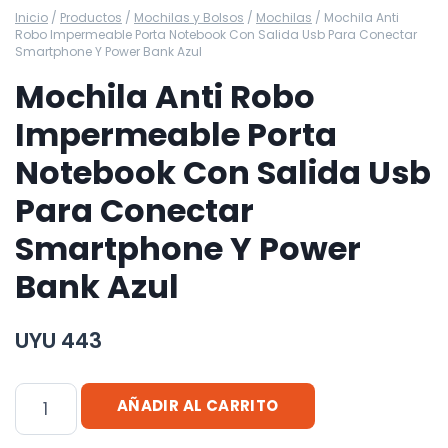
Inicio
/
Productos
/
Mochilas y Bolsos
/
Mochilas
/
Mochila Anti
Robo Impermeable Porta Notebook Con Salida Usb Para Conectar
Smartphone Y Power Bank Azul
Mochila Anti Robo
Impermeable Porta
Notebook Con Salida Usb
Para Conectar
Smartphone Y Power
Bank Azul
UYU
443
Mochila
AÑADIR AL CARRITO
Anti