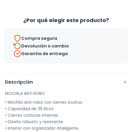
Robo
Impermeable
Porta
¿Por qué elegir este producto?
Notebook
Con
Compra segura
Salida
Devolución o cambio
Usb
Garantía de entrega
Para
Conectar
Smartphone
Y
+
Descripción
Power
MOCHILA ANTI ROBO
Bank
• Mochila anti-robo con cierres ocultos.
Azul
• Capacidad de 35 litros.
cantidad
• Cierres costuras internas.
• Diseño robusto y resistente.
• Interior con organizador inteligente.