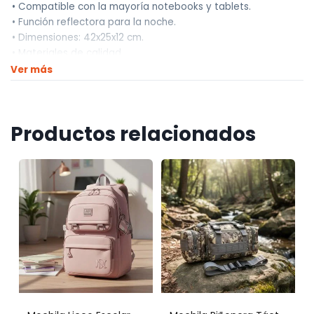
• Compatible con la mayoría notebooks y tablets.
• Función reflectora para la noche.
• Dimensiones: 42x25x12 cm.
• Materiales de calidad.
• Ultra liviano.
Ver más
• Se despacha perfectamente embalado para evitar daños.
• La publicación es por la mochila sola (sin dispositivos
electrónicos).
Productos relacionados