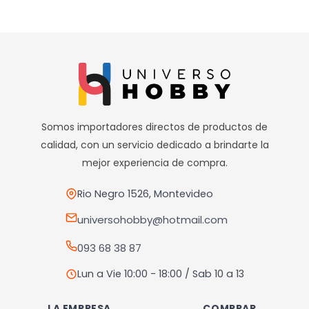
de
de
producto
producto
Somos importadores directos de productos de
calidad, con un servicio dedicado a brindarte la
mejor experiencia de compra.
Rio Negro 1526, Montevideo
universohobby@hotmail.com
093 68 38 87
Lun a Vie 10:00 - 18:00 / Sab 10 a 13
LA EMPRESA
COMPRAR