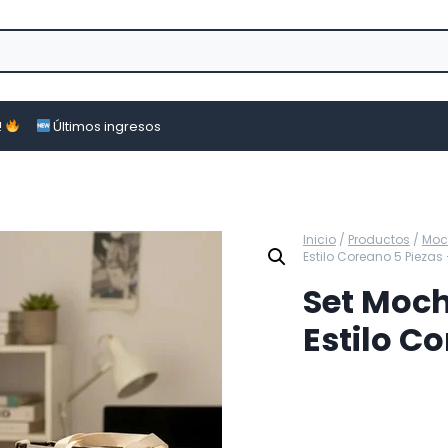
!
Últimos ingresos
Inicio
/
Productos
/
Moch
Estilo Coreano 5 Piezas
Set Moch
Estilo C