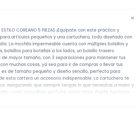
+
STILO COREANO 5 PIEZAS ¡Equípate con este práctico y
a para artículos pequeños y una cartuchera, todo diseñado con
día. La mochila impermeable cuenta con múltiples bolsillos y
olsillos para botellas a los lados, un bolsillo trasero
os de mayor tamaño, con 3 separaciones para mantener tus
con muchas cosas, ya sea para ir de compras o llevar tus
ra es de tamaño pequeño y diseño sencillo, perfecta para
 de esta cartera un accesorio indispensable. La cartuchera te
ueños, asegurando que siempre tengas lo que necesitas a mano y
maño, como maquillaje, perfume, entre otros. Puede funcionar
 nunca te faltará un bolso o bolsito para cubrir todas tus
uier ocasión. Mejora tu organización y destaca con estilo en
 dentro de Montevideo por Mercado de envíos. Envíos Flex en
tiro se encuentra en zona centro El horario de retiros es de