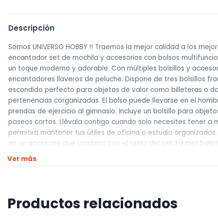
Descripción
Somos UNIVERSO HOBBY !! Traemos la mejor calidad a los me
encantador set de mochila y accesorios con bolsos multifuncio
un toque moderno y adorable. Con múltiples bolsillos y accesor
encantadores llaveros de peluche. Dispone de tres bolsillos fron
escondido perfecto para objetos de valor como billeteras o 
pertenencias corganizadas. El bolso puede llevarse en el hom
prendas de ejercicio al gimnasio. Incluye un bolsillo para obj
paseos cortos. Llévala contigo cuando solo necesites tener a m
permitirá mantener tus útiles de oficina o estudio organizados
en un accesorio que combina con el resto del set. La mini bol
como un neceser a juego, asegurando que todos tus esenciales 
Ver más
necesidades. Cada pieza ha sido diseñada pensando en la practi
cualquier lugar al que vayas. INCLUYE: Llaveros y pines dec
el día. Envíos al interior por agencia (dejamos tus artículos
Lunes a Viernes de 10hs a 18hs, Sábados de 10hs a 13hs
Productos relacionados