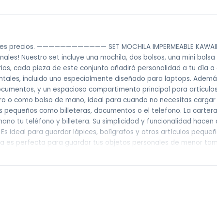
jores precios. ———————————— SET MOCHILA IMPERMEABLE KAWAII E
nales! Nuestro set incluye una mochila, dos bolsos, una mini bols
ios, cada pieza de este conjunto añadirá personalidad a tu día a 
tales, incluido uno especialmente diseñado para laptops. Además, b
documentos, y un espacioso compartimento principal para artícul
bro o como bolso de mano, ideal para cuando no necesitas cargar 
etos pequeños como billeteras, documentos o el telefono. La carte
ano tu teléfono y billetera. Su simplicidad y funcionalidad hacen
. Es ideal para guardar lápices, bolígrafos y otros artículos peq
sita es perfecta para guardar tus objetos personales de menor ta
estén organizados y accesibles. Este set completo te asegura que
cidad y el estilo, ofreciéndote una solución completa para cualq
orativos. ———————————— Realizamos envíos a todo el país Envíos
 en agencia sin costo). ———————————— Retiros Nuestro punto de re