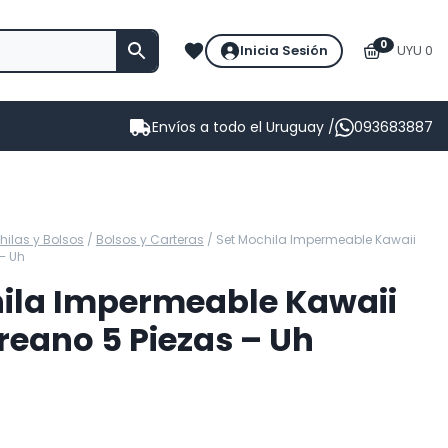
0
Inicia Sesión
UYU 0
Envíos a todo el Uruguay /
093683887
ilas y Bolsos
/
Bolsos y Carteras
/
Set Mochila Impermeable Kawaii
 – Uh
ila Impermeable Kawaii
oreano 5 Piezas – Uh