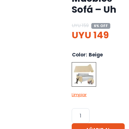
Sofá – Uh
UYU
159
6% OFF
UYU
149
Color
:
Beige
Limpiar
Rascador
Gato
Adhesivo