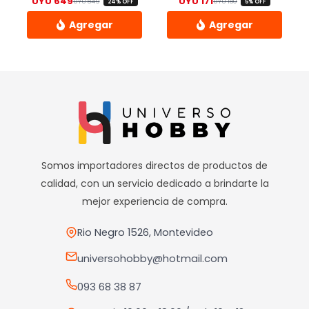
UYU
649
UYU
171
UYU
849
UYU
180
24% OFF
5% OFF
El precio original era: UYU 849.
El precio actual es: UYU 649.
El precio origina
El precio actual 
Somos importadores directos de productos de
calidad, con un servicio dedicado a brindarte la
mejor experiencia de compra.
Rio Negro 1526, Montevideo
universohobby@hotmail.com
093 68 38 87