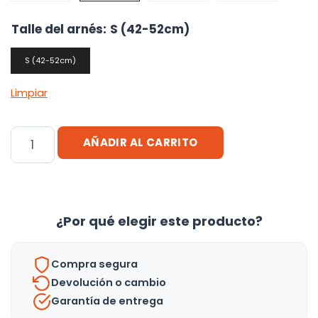
Talle del arnés
:
S (42-52cm)
S (42-52cm)
Limpiar
Arnes
AÑADIR AL CARRITO
Para
Perros
Talle
S
¿Por qué elegir este producto?
(42-
52cm)
Compra segura
cantidad
Devolución o cambio
Garantía de entrega