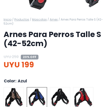
Inicio
/
Productos
/
Mascotas
/
Arnes
/
Arnes Para Perros Talle S (42-
52cm)
Arnes Para Perros Talle S
(42-52cm)
UYU
259
23% OFF
UYU
199
Color
:
Azul