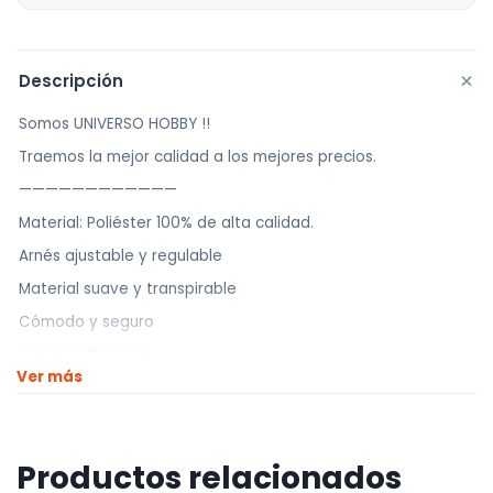
+
Descripción
Somos UNIVERSO HOBBY !!
Traemos la mejor calidad a los mejores precios.
————————————
Material: Poliéster 100% de alta calidad.
Arnés ajustable y regulable
Material suave y transpirable
Cómodo y seguro
Cintas reflectivas
Ver más
Sin tirones ni estrangulamiento
————————————
Realizamos envíos a todo el país
Productos relacionados
Envíos dentro de Montevideo por Mercado de envíos.