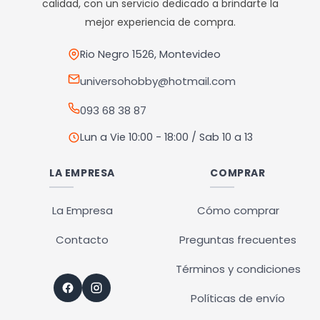
calidad, con un servicio dedicado a brindarte la
pueden
mejor experiencia de compra.
elegir
en
Rio Negro 1526, Montevideo
la
universohobby@hotmail.com
página
093 68 38 87
de
producto
Lun a Vie 10:00 - 18:00 / Sab 10 a 13
LA EMPRESA
COMPRAR
La Empresa
Cómo comprar
Contacto
Preguntas frecuentes
Términos y condiciones
Políticas de envío