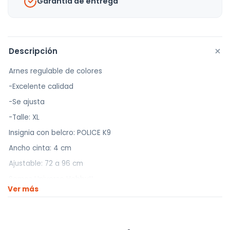
Garantía de entrega
+
Descripción
Arnes regulable de colores
-Excelente calidad
-Se ajusta
-Talle: XL
Insignia con belcro: POLICE K9
Ancho cinta: 4 cm
Ajustable: 72 a 96 cm
Somos Universo Hobby!!
Ver más
Traemos la mejor calidad a los mejores precios.
————————————
Realizamos envíos a todo el país