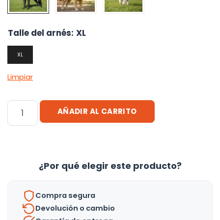
Talle del arnés
:
XL
XL
Limpiar
Arnés
AÑADIR AL CARRITO
De
Entrenamiento
Para
Perro
¿Por qué elegir este producto?
Regulable
Tamaño
Compra segura
Xl
Devolución o cambio
cantidad