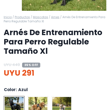
Inicio
/
Productos
/
Mascotas
/
Arnes
/
Arnés De Entrenamiento Para
Perro Regulable Tamaño Xl
Arnés De Entrenamiento
Para Perro Regulable
Tamaño Xl
UYU
449
35% OFF
UYU
291
Color
:
Azul