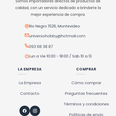
Somos importadores directos de productos de
se
calidad, con un servicio dedicado a brindarte la
pueden
mejor experiencia de compra.
elegir
en
Rio Negro 1526, Montevideo
la
universohobby@hotmail.com
página
093 68 38 87
de
producto
Lun a Vie 10:00 - 18:00 / Sab 10 a 13
LA EMPRESA
COMPRAR
La Empresa
Cómo comprar
Contacto
Preguntas frecuentes
Términos y condiciones
Políticas de envío