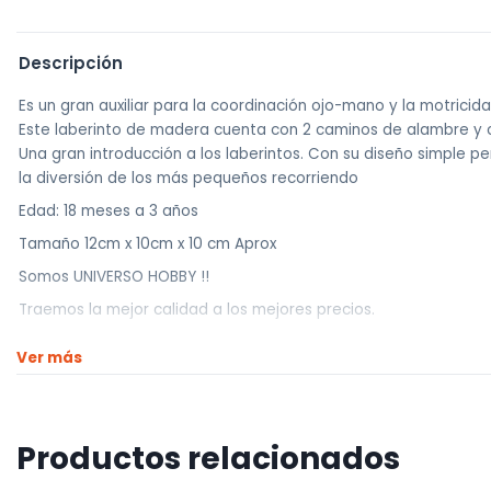
Descripción
Es un gran auxiliar para la coordinación ojo-mano y la motricida
Este laberinto de madera cuenta con 2 caminos de alambre y 
Una gran introducción a los laberintos. Con su diseño simple pe
la diversión de los más pequeños recorriendo
Edad: 18 meses a 3 años
Tamaño 12cm x 10cm x 10 cm Aprox
Somos UNIVERSO HOBBY !!
Traemos la mejor calidad a los mejores precios.
————————————
Ver más
Realizamos envíos a todo el país
Envíos dentro de Montevideo por Mercado de envíos.
Envíos Flex en el día.
Productos relacionados
Envíos al interior por agencia (dejamos tus artículos en agencia