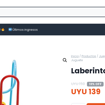
!
Últimos ingresos
Inicio
/
Productos
/
Jue
Juguete
Laberint
UYU
159
13% OFF
UYU
139