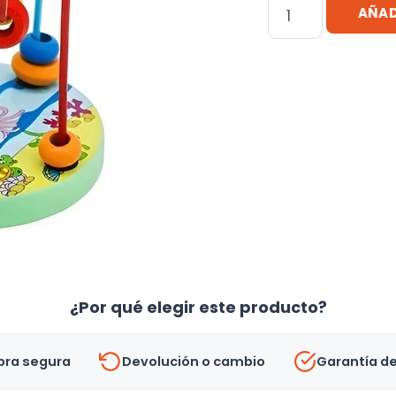
Laberinto
AÑAD
Didácticos
/
Juguete
cantidad
¿Por qué elegir este producto?
ra segura
Devolución o cambio
Garantía d