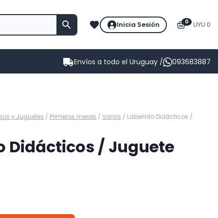
0
Inicia Sesión
UYU 0
Envíos a todo el Uruguay /
093683887
gos y Juguetes
/
Primeros meses
/
Varios
/
Laberinto Didácticos /
o Didácticos / Juguete