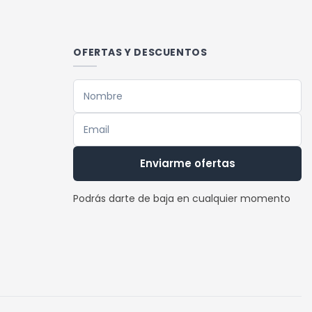
múltiples
variantes.
Las
OFERTAS Y DESCUENTOS
opciones
se
pueden
elegir
en
la
Enviarme ofertas
página
de
Podrás darte de baja en cualquier momento
producto