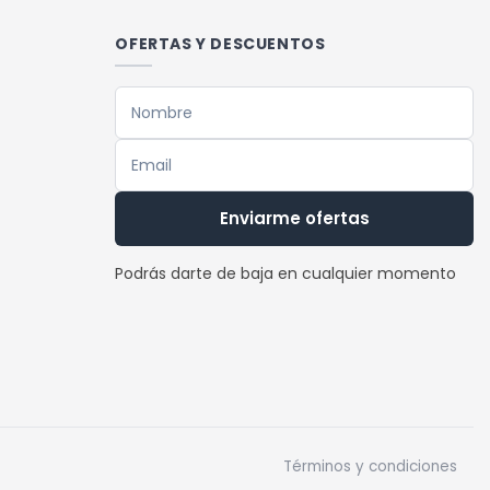
variantes.
Las
OFERTAS Y DESCUENTOS
opciones
se
pueden
elegir
en
la
Enviarme ofertas
página
de
Podrás darte de baja en cualquier momento
producto
Términos y condiciones