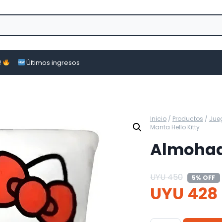
!
Últimos ingresos
Inicio
/
Productos
/
Jue
Manta Hello Kitty
Almohadó
UYU
450
5% OFF
UYU
428