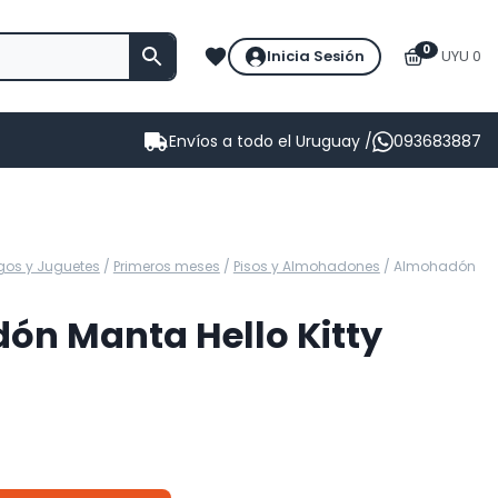
0
Inicia Sesión
UYU 0
Envíos a todo el Uruguay /
093683887
gos y Juguetes
/
Primeros meses
/
Pisos y Almohadones
/
Almohadón
n Manta Hello Kitty