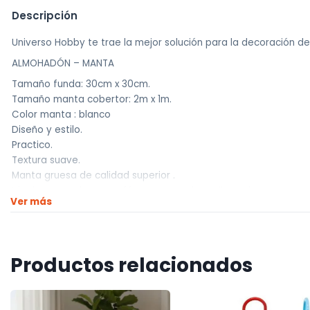
Descripción
Universo Hobby te trae la mejor solución para la decoración de
ALMOHADÓN – MANTA
Tamaño funda: 30cm x 30cm.
Tamaño manta cobertor: 2m x 1m.
Color manta : blanco
Diseño y estilo.
Practico.
Textura suave.
Manta gruesa de calidad superior .
Ideales para el auto, sofá, cama, regalos , pijamadas
Ver más
Somos UNIVERSO HOBBY !!
Traemos la mejor calidad a los mejores precios.
————————————
Productos relacionados
Realizamos envíos a todo el país
Envíos dentro de Montevideo por Mercado de envíos.