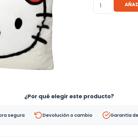
Almohadón
AÑAD
Manta
Hello
Kitty
cantidad
¿Por qué elegir este producto?
ra segura
Devolución o cambio
Garantía d