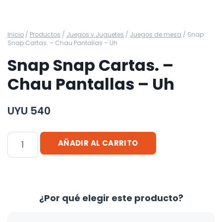
Inicio
/
Productos
/
Juegos y Juguetes
/
Juegos de mesa
/
Snap
Snap Cartas. – Chau Pantallas – Uh
Snap Snap Cartas. –
Chau Pantallas – Uh
UYU
540
Snap
AÑADIR AL CARRITO
Snap
Cartas.
-
Chau
¿Por qué elegir este producto?
Pantallas
-