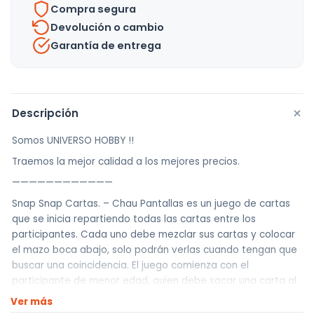
Compra segura
Uh
Devolución o cambio
cantidad
Garantía de entrega
+
Descripción
Somos UNIVERSO HOBBY !!
Traemos la mejor calidad a los mejores precios.
————————————
Snap Snap Cartas. – Chau Pantallas es un juego de cartas
que se inicia repartiendo todas las cartas entre los
participantes. Cada uno debe mezclar sus cartas y colocar
el mazo boca abajo, solo podrán verlas cuando tengan que
buscar una coincidencia. El juego comienza con el
participante de menor edad, quien debe sacar una carta al
azar y darla vuelta en el centro del área de juego. Este
Ver más
jugador elige una de las dos imágenes de la carta y debe