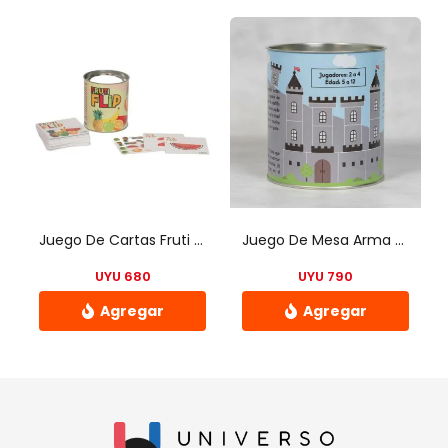
Retiros
Nuestro punto de retiro se encuentra en zona centro
El horario de retiros es de Lunes a Viernes de 10hs a 18hs,
Sábados de 10hs a 13hs
Juego De Cartas Fruti Flip Chau Pantallas
Juego De Mesa Arma Castillos – Chau Pantallas
UYU
680
UYU
790