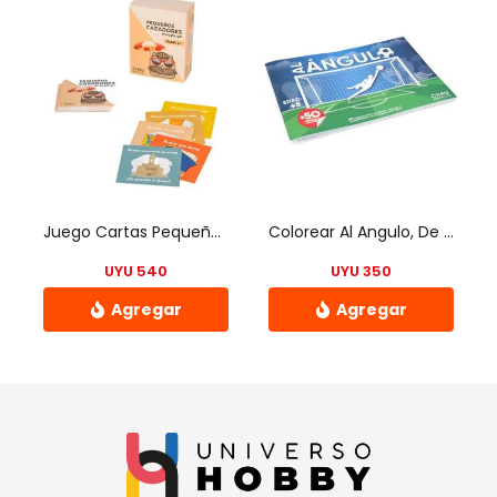
Juego Cartas Pequeños Cazadores Chau Pantallas – Uh
Colorear Al Angulo, De Chau Pantallas. Block De Fútbol – Uh
UYU
540
UYU
350