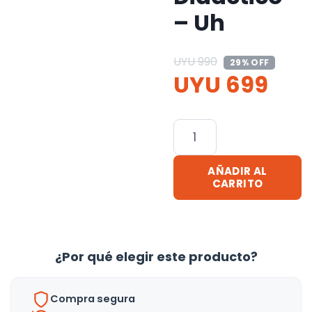
– Uh
UYU
990
29% OFF
UYU
699
Juego
De
Mesa
AÑADIR AL
Hockey
CARRITO
Sobre
Hielo
Didáctico
¿Por qué elegir este producto?
-
Uh
cantidad
Compra segura