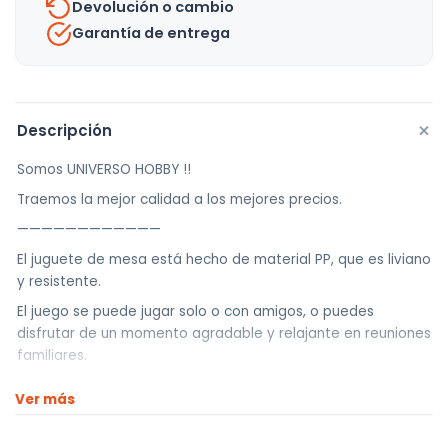
Devolución o cambio
Garantía de entrega
+
Descripción
Somos UNIVERSO HOBBY !!
Traemos la mejor calidad a los mejores precios.
————————————
El juguete de mesa está hecho de material PP, que es liviano
y resistente.
El juego se puede jugar solo o con amigos, o puedes
disfrutar de un momento agradable y relajante en reuniones
familiares.
El juguete educativo permite a los niños aprender el espíritu
Ver más
deportivo y al mismo tiempo cultivar la perseverancia, la
calidad y las habilidades de colaboración.