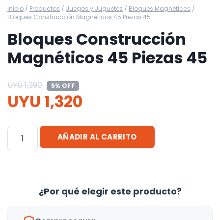
Inicio
/
Productos
/
Juegos y Juguetes
/
Bloques Magnéticos
/
Bloques Construcción Magnéticos 45 Piezas 45
Bloques Construcción
Magnéticos 45 Piezas 45
UYU
1,390
5% OFF
UYU
1,320
Bloques
AÑADIR AL CARRITO
Construcción
Magnéticos
45
Piezas
¿Por qué elegir este producto?
45
cantidad