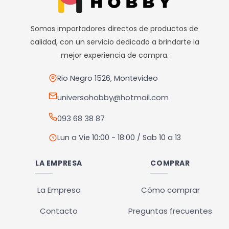
Las
opciones
Somos importadores directos de productos de
se
calidad, con un servicio dedicado a brindarte la
pueden
mejor experiencia de compra.
elegir
en
Rio Negro 1526, Montevideo
la
universohobby@hotmail.com
página
093 68 38 87
de
producto
Lun a Vie 10:00 - 18:00 / Sab 10 a 13
LA EMPRESA
COMPRAR
La Empresa
Cómo comprar
Contacto
Preguntas frecuentes