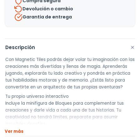
Compra segura
Devolución o cambio
Garantía de entrega
+
Descripción
Con Magnetic Tiles podrás dejar volar tu imaginación con las
creaciones más divertidas y llenas de magia. Aprenderás
jugando, explorarás tu lado creativo y pondrás en práctica
tus habilidades motoras y de memoria. ¿Estás listo para
convertirte en un arquitecto de tus propias aventuras?
Tu propio universo interactivo
Incluye la minifigura de Bloques para complementar tus
creaciones y darle vida a cada una de tus historias. Tu
creatividad no tendrá límites, preparate para asumir
increíbles desafíos.
Ver más
Versatilidad en las piezas