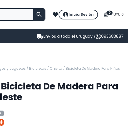
0
Inicia Sesión
UYU 0
Envíos a todo el Uruguay /
093683887
gos y Juguetes
/
Bicicletas
/
Chivita / Bicicleta De Madera Para Niños
/ Bicicleta De Madera Para
leste
F
0