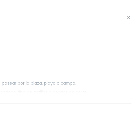
+
r, pasear por la plaza, playa o campo.
 todo tipo de astillas o riesgos de corte.