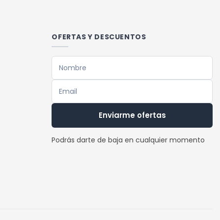
múltiples
variantes.
Las
OFERTAS Y DESCUENTOS
opciones
se
pueden
elegir
en
la
Enviarme ofertas
página
de
Podrás darte de baja en cualquier momento
producto