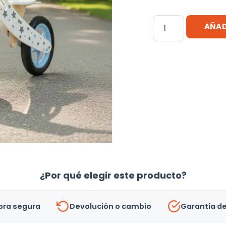
Chivita
AÑAD
/
Bicicleta
De
Madera
Para
Niños
Celeste
cantidad
¿Por qué elegir este producto?
ra segura
Devolución o cambio
Garantía d