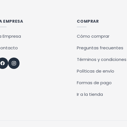
ples
ntes.
A EMPRESA
COMPRAR
ones
a Empresa
Cómo comprar
en
ontacto
Preguntas frecuentes
r
Términos y condiciones
Políticas de envío
na
Formas de pago
ucto
Ir a la tienda