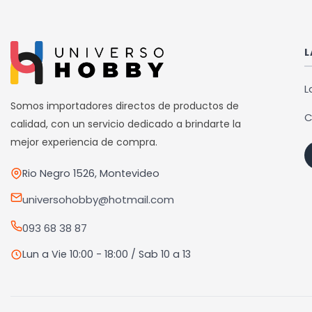
múlti
varia
Las
L
opci
se
L
pued
Somos importadores directos de productos de
C
elegi
calidad, con un servicio dedicado a brindarte la
en
mejor experiencia de compra.
la
Rio Negro 1526, Montevideo
pági
de
universohobby@hotmail.com
prod
093 68 38 87
Lun a Vie 10:00 - 18:00 / Sab 10 a 13