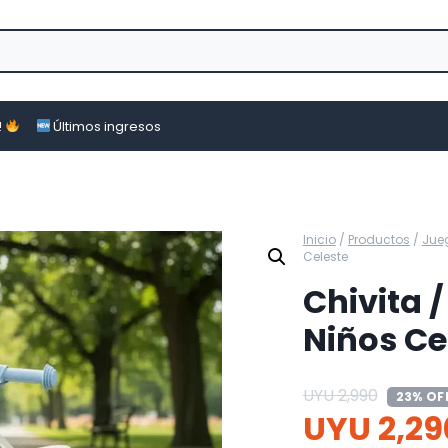
!
Últimos ingresos
Inicio
/
Productos
/
Jue
Celeste
Chivita 
Niños Ce
UYU
2,990
23% OF
UYU
2,29