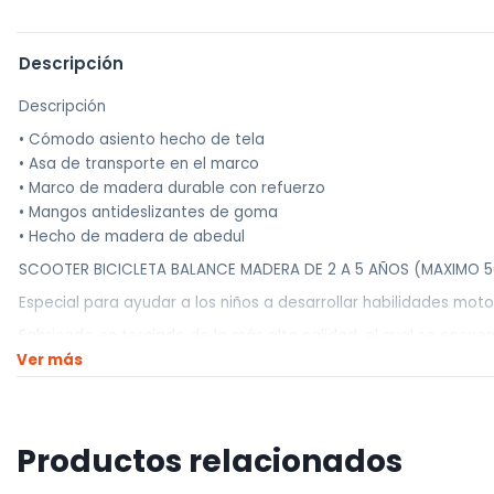
Descripción
Descripción
• Cómodo asiento hecho de tela
• Asa de transporte en el marco
• Marco de madera durable con refuerzo
• Mangos antideslizantes de goma
• Hecho de madera de abedul
SCOOTER BICICLETA BALANCE MADERA DE 2 A 5 AÑOS (MAXIMO 5
Especial para ayudar a los niños a desarrollar habilidades motor
Fabricado en terciado de la más alta calidad, el cual se encu
Ver más
Ruedas de buena resistencia tipo EVA montadas en rodamiento
Asiento cómodo y blando
Asas cubiertas de material antideslizante.
Productos relacionados
Ruedas de alta calidad
Altura del asiento ajustable (3 tamaños)