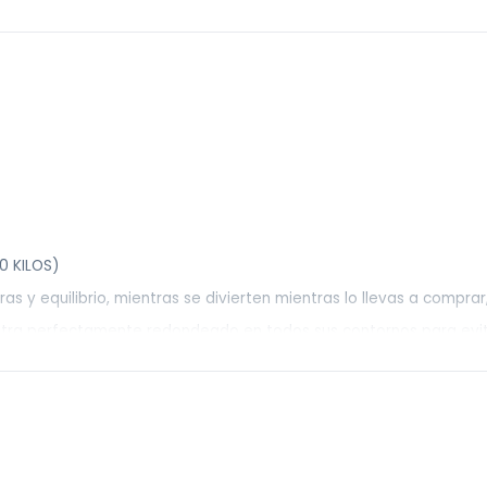
0 KILOS)
as y equilibrio, mientras se divierten mientras lo llevas a compra
entra perfectamente redondeado en todos sus contornos para evitar
 lo que permite un andar suave.