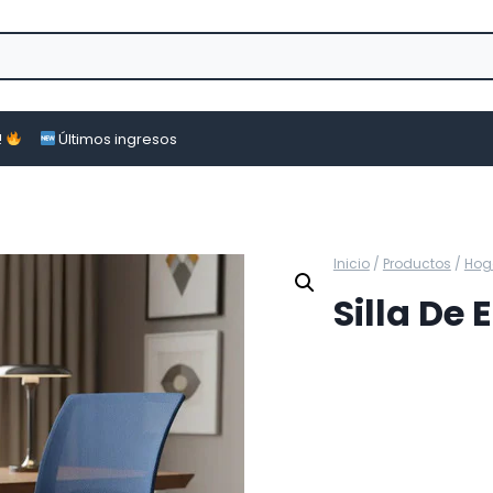
!
Últimos ingresos
Inicio
/
Productos
/
Hog
Silla De 