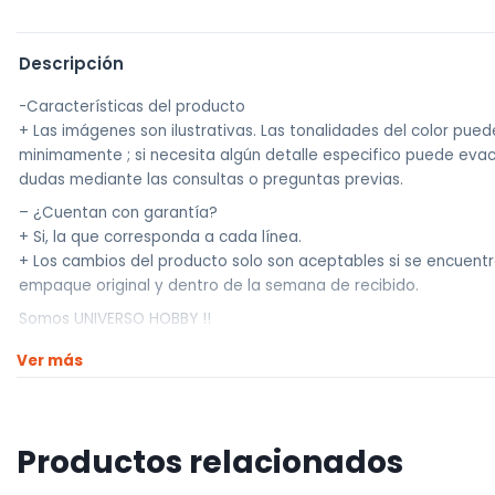
Descripción
-Características del producto
+ Las imágenes son ilustrativas. Las tonalidades del color pued
minimamente ; si necesita algún detalle especifico puede evac
dudas mediante las consultas o preguntas previas.
– ¿Cuentan con garantía?
+ Si, la que corresponda a cada línea.
+ Los cambios del producto solo son aceptables si se encuentr
empaque original y dentro de la semana de recibido.
Somos UNIVERSO HOBBY !!
Traemos la mejor calidad a los mejores precios.
Ver más
————————————
Realizamos envíos a todo el país
Productos relacionados
Envíos dentro de Montevideo por Mercado de envíos.
Envíos Flex en el día.