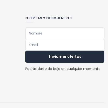
múltiples
variantes.
Las
OFERTAS Y DESCUENTOS
opciones
se
pueden
elegir
en
la
Enviarme ofertas
página
de
Podrás darte de baja en cualquier momento
producto