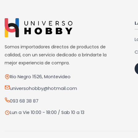
múltiples
variantes.
Las
L
opciones
se
L
pueden
Somos importadores directos de productos de
C
elegir
calidad, con un servicio dedicado a brindarte la
en
mejor experiencia de compra.
la
Rio Negro 1526, Montevideo
página
de
universohobby@hotmail.com
producto
093 68 38 87
Lun a Vie 10:00 - 18:00 / Sab 10 a 13