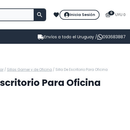
0
Inicia Sesión
UYU 0
Envíos a todo el Uruguay /
093683887
ar
/
Sillas Gamer y de Oficina
/
Silla De Escritorio Para Oficina
Escritorio Para Oficina