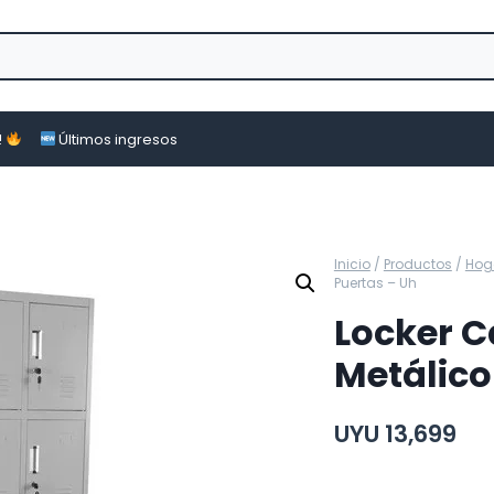
!
Últimos ingresos
Inicio
/
Productos
/
Hog
Puertas – Uh
Locker C
Metálico
UYU
13,699