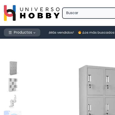
Saltar
al
contenido
Productos
¡Más vendidos!
¡Los más buscados