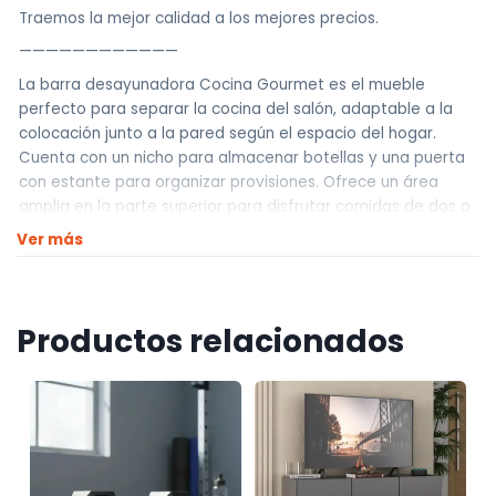
Traemos la mejor calidad a los mejores precios.
————————————
La barra desayunadora Cocina Gourmet es el mueble
perfecto para separar la cocina del salón, adaptable a la
colocación junto a la pared según el espacio del hogar.
Cuenta con un nicho para almacenar botellas y una puerta
con estante para organizar provisiones. Ofrece un área
amplia en la parte superior para disfrutar comidas de dos o
tres personas. Fabricada con materiales de alta calidad,
Ver más
posee un diseño moderno y detalles que aportan
practicidad y funcionalidad
————————————
Productos relacionados
Realizamos envíos a todo el país
Envíos dentro de Montevideo por Mercado de envíos.
Envíos Flex en el día.
Envíos al interior por agencia (dejamos tus artículos en
agencia sin costo).