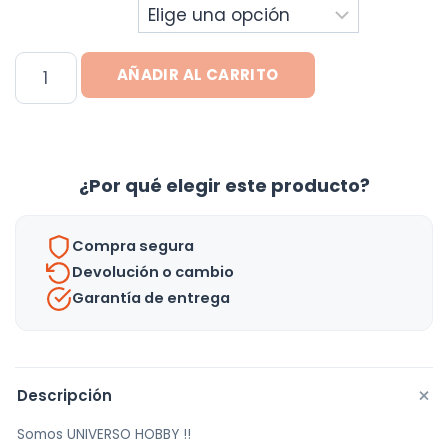
Mesa
AÑADIR AL CARRITO
Isla
Barra
De
Cocina,
¿Por qué elegir este producto?
Auxiliar,
Desayunador
Compra segura
Bar
Devolución o cambio
-
Garantía de entrega
Uh
cantidad
+
Descripción
Somos UNIVERSO HOBBY !!