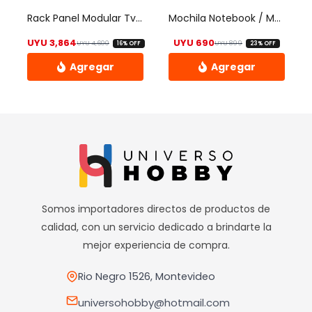
elegir
Rack Panel Modular Tv Hasta 60 Con Estantes Y Luces Led – Uh
Mochila Notebook / Mochila Laptop
en
UYU
3,864
UYU
690
UYU
4,600
UYU
899
16% OFF
23% OFF
la
El precio original era: UYU 4,600.
El precio actual es: UYU 3,864.
El precio origin
El precio actual
página
de
Este
producto
producto
tiene
múltiples
variantes.
Las
opciones
Somos importadores directos de productos de
se
calidad, con un servicio dedicado a brindarte la
pueden
mejor experiencia de compra.
elegir
en
Rio Negro 1526, Montevideo
la
universohobby@hotmail.com