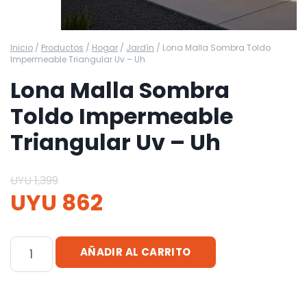
Inicio
/
Productos
/
Hogar
/
Jardín
/
Lona Malla Sombra Toldo
Impermeable Triangular Uv – Uh
Lona Malla Sombra
Toldo Impermeable
Triangular Uv – Uh
UYU
1,399
UYU
862
Lona
AÑADIR AL CARRITO
Malla
Sombra
Toldo