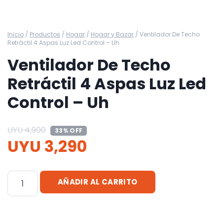
Inicio
/
Productos
/
Hogar
/
Hogar y Bazar
/
Ventilador De Techo
Retráctil 4 Aspas Luz Led Control – Uh
Ventilador De Techo
Retráctil 4 Aspas Luz Led
Control – Uh
UYU
4,900
33% OFF
UYU
3,290
Ventilador
AÑADIR AL CARRITO
De
Techo
Retráctil