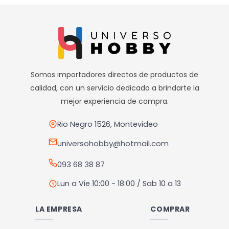
producto
tiene
múltiples
variantes.
Las
opciones
Somos importadores directos de productos de
se
calidad, con un servicio dedicado a brindarte la
pueden
mejor experiencia de compra.
elegir
en
Rio Negro 1526, Montevideo
la
universohobby@hotmail.com
página
093 68 38 87
de
producto
Lun a Vie 10:00 - 18:00 / Sab 10 a 13
LA EMPRESA
COMPRAR