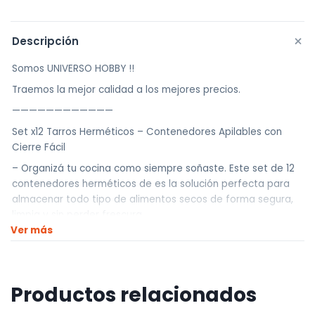
+
Descripción
Somos UNIVERSO HOBBY !!
Traemos la mejor calidad a los mejores precios.
————————————
Set x12 Tarros Herméticos – Contenedores Apilables con
Cierre Fácil
– Organizá tu cocina como siempre soñaste. Este set de 12
contenedores herméticos de es la solución perfecta para
almacenar todo tipo de alimentos secos de forma segura,
limpia y sin perder frescura.
Ver más
– Apilables, resistentes, libres de BPA y con sistema de
cierre hermético, son ideales para mantener tu despensa
ordenada, visual y eficiente.
Características del producto:
Productos relacionados
• Material: Cuerpo de PS (plástico transparente de calidad