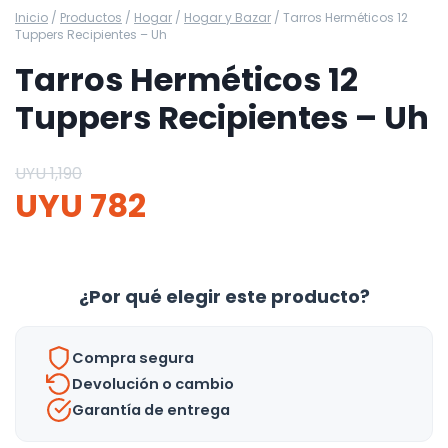
Inicio
/
Productos
/
Hogar
/
Hogar y Bazar
/
Tarros Herméticos 12
Tuppers Recipientes – Uh
Tarros Herméticos 12
Tuppers Recipientes – Uh
UYU
1,190
UYU
782
¿Por qué elegir este producto?
Compra segura
Devolución o cambio
Garantía de entrega