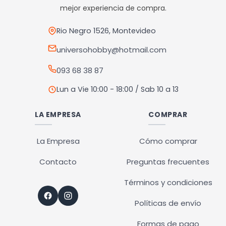
agencia sin costo).
pueden
pueden
mejor experiencia de compra.
————————————
elegir
elegir
en
en
Rio Negro 1526, Montevideo
Retiros
la
la
Nuestro punto de retiro se encuentra en zona centro
universohobby@hotmail.com
página
página
El horario de retiros es de Lunes a Viernes de 10hs a 18hs,
093 68 38 87
de
de
Sábados de 10hs a 13hs
producto
producto
Lun a Vie 10:00 - 18:00 / Sab 10 a 13
LA EMPRESA
COMPRAR
La Empresa
Cómo comprar
Contacto
Preguntas frecuentes
Términos y condiciones
Políticas de envío
Formas de pago