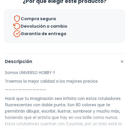
¿Por qué elegir este producto?
Doble
Punta
Compra segura
+
Devolución o cambio
Estuche
Garantía de entrega
-
Uh
cantidad
+
Descripción
Somos UNIVERSO HOBBY !!
Traemos la mejor calidad a los mejores precios.
————————————
Hacé que tu imaginación sea infinita con estos rotuladores
fluorescentes con doble punta. Son 80 colores que te
permitirán dibujar, escribir, ilustrar, sombrear y mucho más,
haciendo que el artista que hay en vos brille como nunca.
Estos rotuladores cuentan con 2 puntas, por un lado está la