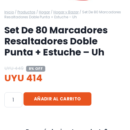
Inicio
/
Productos
/
Hogar
/
Hogar y Bazar
/
Set De 80 Marcadores
Resaltadores Doble Punta + Estuche – Uh
Set De 80 Marcadores
Resaltadores Doble
Punta + Estuche – Uh
UYU
449
8% OFF
UYU
414
Set
AÑADIR AL CARRITO
De
80
Marcadores
Resaltadores