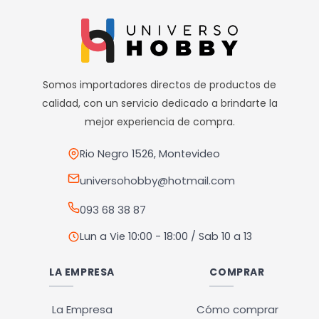
tiene
múltiples
El horario de retiros es de Lunes a Viernes de 10hs a 18hs,
Sábados de 10hs a 13hs
variantes.
Las
opciones
Somos importadores directos de productos de
se
calidad, con un servicio dedicado a brindarte la
pueden
mejor experiencia de compra.
elegir
en
Rio Negro 1526, Montevideo
la
universohobby@hotmail.com
página
093 68 38 87
de
producto
Lun a Vie 10:00 - 18:00 / Sab 10 a 13
LA EMPRESA
COMPRAR
La Empresa
Cómo comprar