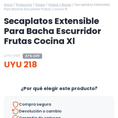
Inicio
/
Productos
/
Hogar
/
Hogar y Bazar
/
Secaplatos Extensible
Para Bacha Escurridor Frutas Cocina Xl
Secaplatos Extensible
Para Bacha Escurridor
Frutas Cocina Xl
UYU
299
27% OFF
UYU
218
¿Por qué elegir este producto?
Compra segura
Devolución o cambio