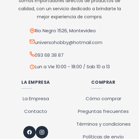
Somos importadores directos de productos de
se
se
calidad, con un servicio dedicado a brindarte la
pueden
pueden
mejor experiencia de compra.
elegir
elegir
en
en
Rio Negro 1526, Montevideo
la
la
universohobby@hotmail.com
página
página
093 68 38 87
de
de
producto
producto
Lun a Vie 10:00 - 18:00 / Sab 10 a 13
LA EMPRESA
COMPRAR
La Empresa
Cómo comprar
Contacto
Preguntas frecuentes
Términos y condiciones
Políticas de envío