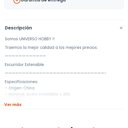
Garantía de entrega
+
Descripción
Somos UNIVERSO HOBBY !!
Traemos la mejor calidad a los mejores precios.
————————————
Escurridor Extensible
—————————————————————————————-
Especificaciones:
– Origen: China.
– Material: Acero inoxidable y ABS.
– Colores: Gris y Negro
Ver más
– Medidas: 29.5 x 22,5 x 9 cm.
– Extensible: 29.5 – 44,5 cm.
– Capacidad: 12 kg aprox.
– Incluye: Escurridor extensible.