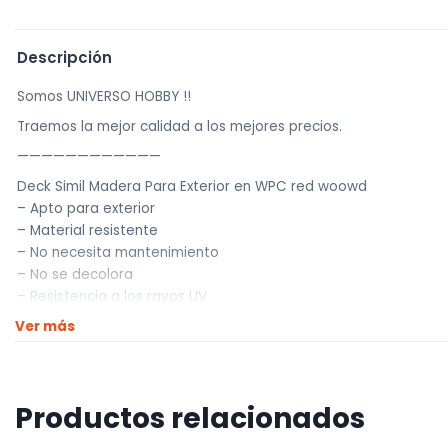
Descripción
Somos UNIVERSO HOBBY !!
Traemos la mejor calidad a los mejores precios.
————————————
Deck Simil Madera Para Exterior en WPC red woowd
– Apto para exterior
– Material resistente
– No necesita mantenimiento
– No se decolora
– Resistencia a los rayos UV
– Antideslizante
Ver más
– Fácil encastre
-Dimensiones: 30x30cm
Ventajas del WPC:
Productos relacionados
1. Durabilidad excepcional: Las baldosas de WPC están diseñadas 
de WPC o piedra garantizan una resistencia excepcional al desg