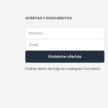
múltiples
variantes.
Las
OFERTAS Y DESCUENTOS
opciones
se
pueden
elegir
en
la
Enviarme ofertas
página
de
Podrás darte de baja en cualquier momento
producto