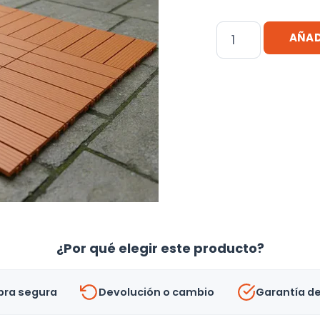
Piso
AÑAD
Deck
Wpc
Encastrable
Marrón
Claro
-
30x30cm
-
Uh
cantidad
¿Por qué elegir este producto?
ra segura
Devolución o cambio
Garantía d