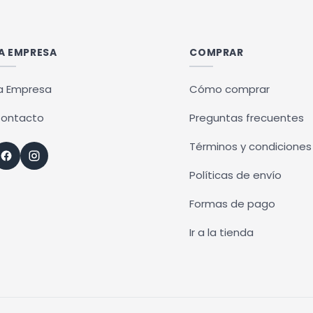
múltiples
variantes.
Las
A EMPRESA
COMPRAR
opciones
se
a Empresa
Cómo comprar
pueden
ontacto
Preguntas frecuentes
elegir
en
Términos y condiciones
la
Políticas de envío
página
de
Formas de pago
producto
Ir a la tienda