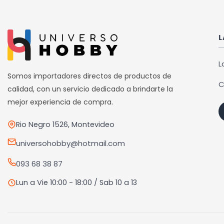
múltiples
variantes.
Las
L
opciones
se
L
pueden
Somos importadores directos de productos de
C
elegir
calidad, con un servicio dedicado a brindarte la
en
mejor experiencia de compra.
la
Rio Negro 1526, Montevideo
página
de
universohobby@hotmail.com
producto
093 68 38 87
Lun a Vie 10:00 - 18:00 / Sab 10 a 13