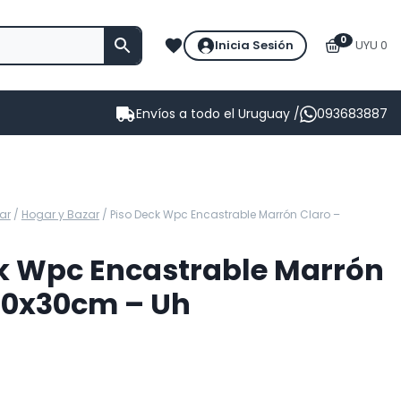
0
Inicia Sesión
UYU 0
Envíos a todo el Uruguay /
093683887
ar
/
Hogar y Bazar
/
Piso Deck Wpc Encastrable Marrón Claro –
k Wpc Encastrable Marrón
30x30cm – Uh