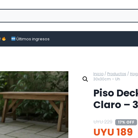
!
Últimos ingresos
Inicio
/
Productos
/
Hog
30x30cm – Uh
Piso Dec
Claro – 
UYU
229
17% OFF
UYU
189