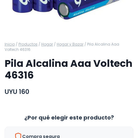
Inicio
/
Productos
/
Hogar
/
Hogar y Bazar
/
Pila Alcalina Aaa
Voltech 46316
Pila Alcalina Aaa Voltech
46316
UYU
160
¿Por qué elegir este producto?
Compra segura