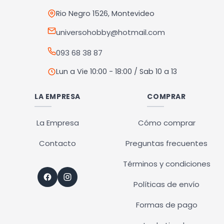
elegir
en
Rio Negro 1526, Montevideo
la
universohobby@hotmail.com
página
093 68 38 87
de
producto
Lun a Vie 10:00 - 18:00 / Sab 10 a 13
LA EMPRESA
COMPRAR
La Empresa
Cómo comprar
Contacto
Preguntas frecuentes
Términos y condiciones
Políticas de envío
Formas de pago