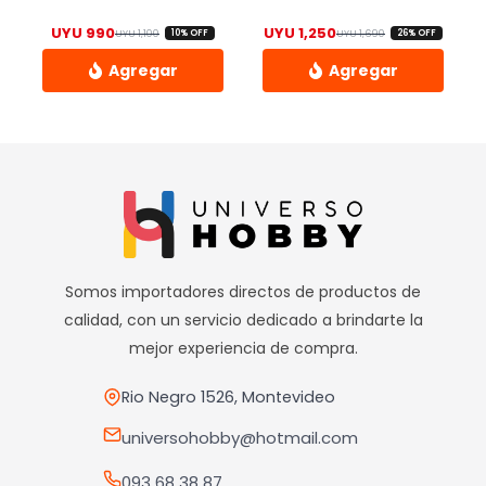
UYU
990
UYU
1,250
UYU
1,100
UYU
1,690
10% OFF
26% OFF
El precio original era: UYU 1,100.
El precio actual es: UYU 990.
El precio origi
El precio actua
Somos importadores directos de productos de
calidad, con un servicio dedicado a brindarte la
mejor experiencia de compra.
Rio Negro 1526, Montevideo
universohobby@hotmail.com
093 68 38 87