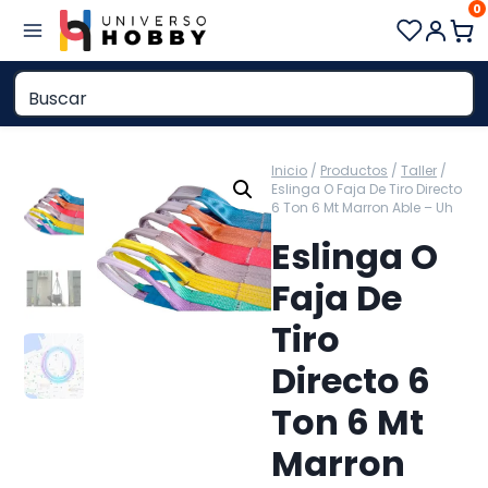
0
Saltar
al
contenido
Inicio
/
Productos
/
Taller
/
Eslinga O Faja De Tiro Directo
6 Ton 6 Mt Marron Able – Uh
Eslinga O
Faja De
Tiro
Directo 6
Ton 6 Mt
Marron