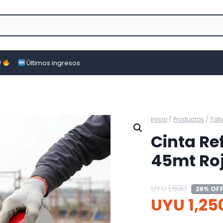
!
Últimos ingresos
Inicio
/
Productos
/
Tall
Cinta Re
45mt Ro
UYU
1,690
26% OF
UYU
1,25