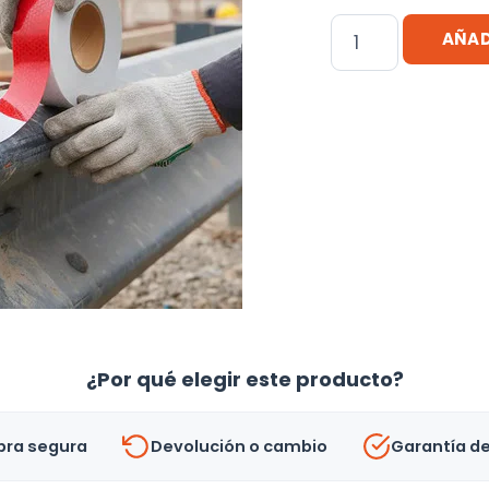
Cinta
AÑAD
Reflectiva
5cm
Ancho
Rollo
45mt
Roja
Blanca
cantidad
¿Por qué elegir este producto?
ra segura
Devolución o cambio
Garantía d