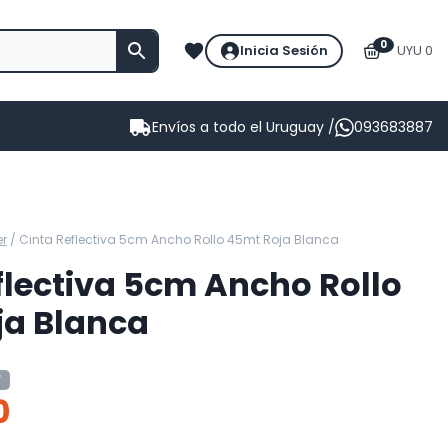
0
Inicia Sesión
UYU 0
Envíos a todo el Uruguay /
093683887
er
/
Cinta Reflectiva 5cm Ancho Rollo 45mt Roja Blanca
flectiva 5cm Ancho Rollo
ja Blanca
F
0