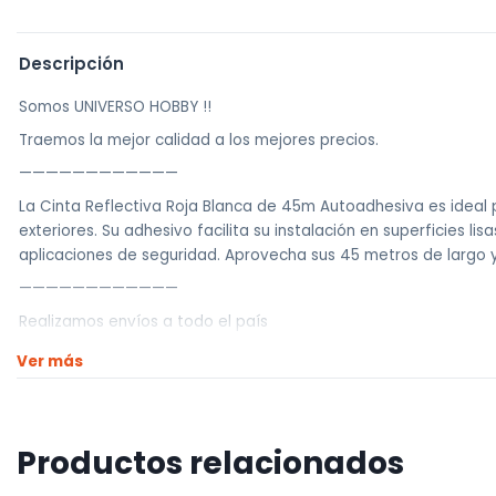
Descripción
Somos UNIVERSO HOBBY !!
Traemos la mejor calidad a los mejores precios.
————————————
La Cinta Reflectiva Roja Blanca de 45m Autoadhesiva es ideal p
exteriores. Su adhesivo facilita su instalación en superficies l
aplicaciones de seguridad. Aprovecha sus 45 metros de largo 
————————————
Realizamos envíos a todo el país
Envíos dentro de Montevideo por Mercado de envíos.
Ver más
Envíos Flex en el día.
Envíos al interior por agencia (dejamos tus artículos en agencia
Productos relacionados
————————————
Retiros