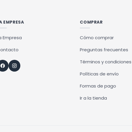
ples
múltiples
ntes.
variantes.
Las
A EMPRESA
COMPRAR
ones
opciones
se
a Empresa
Cómo comprar
en
pueden
ontacto
Preguntas frecuentes
r
elegir
en
Términos y condiciones
la
Políticas de envío
na
página
de
Formas de pago
ucto
producto
Ir a la tienda