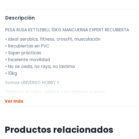
Descripción
PESA RUSA KETTLEBELL 10KG MANCUERNA EXPERT RECUBIERTA
• Ideal aerobics, fitness, crossfit, musculación
• Recubiertas en PVC
• Súper prácticas
• Excelente movilidad
• No se oxida, no raya, no lastima
• 10kg
Somos UNIVERSO HOBBY !!
Traemos la mejor calidad a los mejores precios.
Ver más
————————————
Realizamos envíos a todo el país
Envíos dentro de Montevideo por Mercado de envíos.
Productos relacionados
Envíos Flex en el día.
Envíos al interior por agencia (dejamos tus artículos en agencia