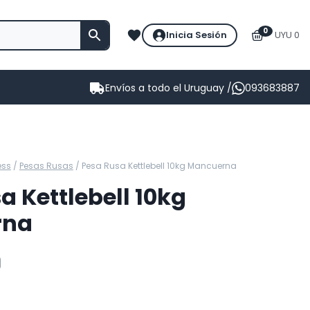
0
Inicia Sesión
UYU 0
Envíos a todo el Uruguay /
093683887
ess
/
Pesas Rusas
/
Pesa Rusa Kettlebell 10kg Mancuerna
a Kettlebell 10kg
rna