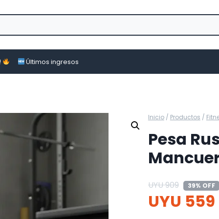
!
Últimos ingresos
Inicio
/
Productos
/
Fitn
Pesa Rus
Mancue
UYU
909
39% OFF
UYU
559