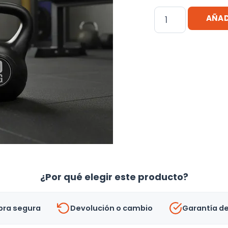
Pesa
AÑAD
Rusa
Kettlebell
10kg
Mancuerna
cantidad
¿Por qué elegir este producto?
ra segura
Devolución o cambio
Garantía d