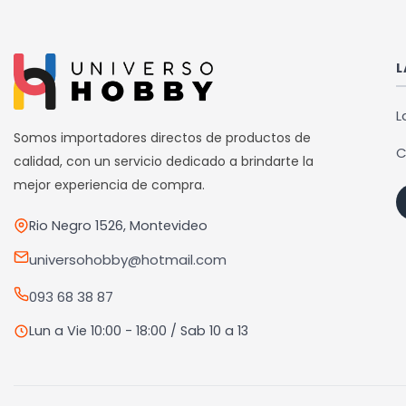
múlti
varia
Las
L
opci
se
L
pued
Somos importadores directos de productos de
C
elegi
calidad, con un servicio dedicado a brindarte la
en
mejor experiencia de compra.
la
Rio Negro 1526, Montevideo
pági
de
universohobby@hotmail.com
prod
093 68 38 87
Lun a Vie 10:00 - 18:00 / Sab 10 a 13