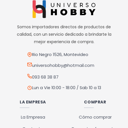
múltiples
variantes.
Las
opciones
Somos importadores directos de productos de
se
calidad, con un servicio dedicado a brindarte la
pueden
mejor experiencia de compra.
elegir
en
Rio Negro 1526, Montevideo
la
universohobby@hotmail.com
página
093 68 38 87
de
producto
Lun a Vie 10:00 - 18:00 / Sab 10 a 13
LA EMPRESA
COMPRAR
La Empresa
Cómo comprar