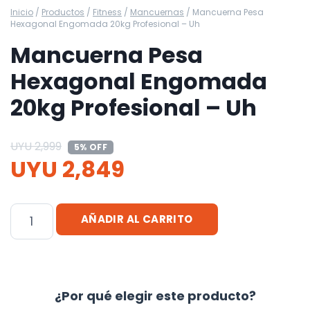
Inicio
/
Productos
/
Fitness
/
Mancuernas
/
Mancuerna Pesa
Hexagonal Engomada 20kg Profesional – Uh
Mancuerna Pesa
Hexagonal Engomada
20kg Profesional – Uh
UYU
2,999
5% OFF
UYU
2,849
Mancuerna
AÑADIR AL CARRITO
Pesa
Hexagonal
Engomada
20kg
¿Por qué elegir este producto?
Profesional