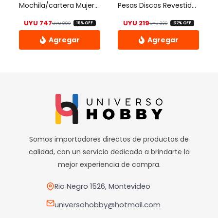
elegir
Mochila/cartera Mujer Casual
Pesas Discos Revestidos Barras Mancuernas Crossfit 5kg
en
UYU
747
UYU
219
UYU
890
UYU
320
16% OFF
32% OFF
la
El precio original era: UYU 890.
El precio actual es: UYU 747.
El precio origina
El precio actual 
página
de
producto
Somos importadores directos de productos de
calidad, con un servicio dedicado a brindarte la
mejor experiencia de compra.
Rio Negro 1526, Montevideo
universohobby@hotmail.com