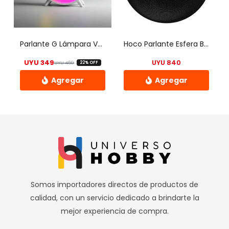
se
pueden
elegir
Parlante G Lámpara Veladora Led Rgb Bluetooth Batería – Uh
Hoco Parlante Esfera Bluetooth Bs45 Color Negro
en
UYU
349
UYU
840
UYU
450
22% OFF
la
El precio original era: UYU 450.
El precio actual es: UYU 349.
página
de
producto
Somos importadores directos de productos de
calidad, con un servicio dedicado a brindarte la
mejor experiencia de compra.