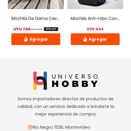
pueden
pueden
elegir
elegir
Mochila De Dama Cierres Dorados
Mochila Anti-robo Con Usb Para Conectar A Power Bank 15.6»(R)
en
en
UYU
766
UYU
443
UYU
990
23% OFF
la
la
El precio original era: UYU 990.
El precio actual es: UYU 766.
página
página
de
de
Este
producto
producto
producto
tiene
múltiples
variantes.
Las
opciones
Somos importadores directos de productos de
se
calidad, con un servicio dedicado a brindarte la
pueden
mejor experiencia de compra.
elegir
en
Rio Negro 1526, Montevideo