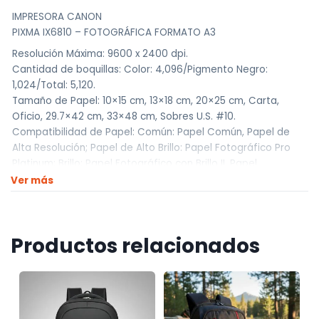
IMPRESORA CANON
PIXMA IX6810 – FOTOGRÁFICA FORMATO A3
Resolución Máxima: 9600 x 2400 dpi.
Cantidad de boquillas: Color: 4,096/Pigmento Negro:
1,024/Total: 5,120.
Tamaño de Papel: 10×15 cm, 13×18 cm, 20×25 cm, Carta,
Oficio, 29.7×42 cm, 33×48 cm, Sobres U.S. #10.
Compatibilidad de Papel: Común: Papel Común, Papel de
Alta Resolución; Papel de Alto Brillo: Papel Fotográfico Pro
Platinum; Brillo: Papel Fotográfico con Brillo II, Papel
Fotográfico con Brillo; Papel Mate: Photo Papel Fotográfico
Ver más
Mate; Sobres: Sobres U.S. #10.
Imprime en Doble Cara: No.
Interfáz: LAN inalámbrica (IEEE 802.11b/g/n) USB de Alta
Productos relacionados
Velocidad.
Incluye 2 cartuchos de tinta negra y 3 cartuchos a color.
Consumibles:
PGI-150XL Tinta de Pigmento Negro. 22 ml
CLI-151XL Tinta Cian. 11 ml