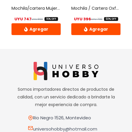
elegir
Mochila/cartera Mujer Casual
Mochila / Cartera Oxford Para Dama
en
UYU
747
UYU
396
UYU
890
UYU
790
16% OFF
50% OFF
la
El precio original era: UYU 890.
El precio actual es: UYU 747.
El precio origin
El precio actual
página
de
producto
Somos importadores directos de productos de
calidad, con un servicio dedicado a brindarte la
mejor experiencia de compra.
Rio Negro 1526, Montevideo
universohobby@hotmail.com