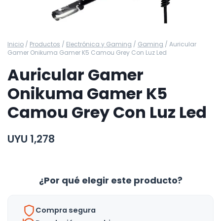
Inicio
/
Productos
/
Electrónica y Gaming
/
Gaming
/
Auricular
Gamer Onikuma Gamer K5 Camou Grey Con Luz Led
Auricular Gamer
Onikuma Gamer K5
Camou Grey Con Luz Led
UYU
1,278
¿Por qué elegir este producto?
Compra segura