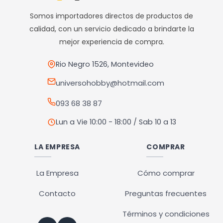
opciones
Somos importadores directos de productos de
se
calidad, con un servicio dedicado a brindarte la
pueden
mejor experiencia de compra.
elegir
en
Rio Negro 1526, Montevideo
la
universohobby@hotmail.com
página
093 68 38 87
de
producto
Lun a Vie 10:00 - 18:00 / Sab 10 a 13
LA EMPRESA
COMPRAR
La Empresa
Cómo comprar
Contacto
Preguntas frecuentes
Términos y condiciones