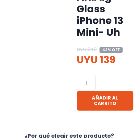
Glass
iPhone 13
Mini- Uh
UYU
240
42% OFF
UYU
139
Protector
De
Pantalla
AÑADIR AL
18d
CARRITO
Hd
Aribag
Glass
¿Por qué elegir este producto?
iPhone