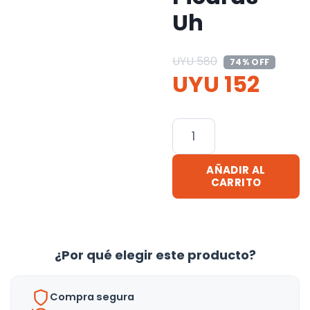
Uh
UYU
580
74% OFF
UYU
152
Telefono
Ducha
A
AÑADIR AL
Presión
CARRITO
Lluvero
Filtro
Piedras
¿Por qué elegir este producto?
-
Uh
cantidad
Compra segura