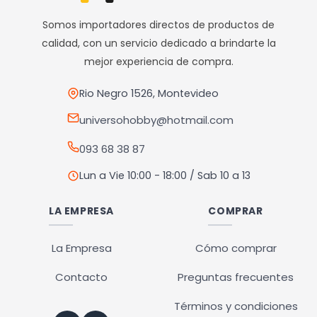
opciones
Somos importadores directos de productos de
se
calidad, con un servicio dedicado a brindarte la
pueden
mejor experiencia de compra.
elegir
en
Rio Negro 1526, Montevideo
la
universohobby@hotmail.com
página
093 68 38 87
de
producto
Lun a Vie 10:00 - 18:00 / Sab 10 a 13
LA EMPRESA
COMPRAR
La Empresa
Cómo comprar
Contacto
Preguntas frecuentes
Términos y condiciones