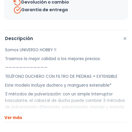
Devolución o cambio
Garantía de entrega
+
Descripción
Somos UNIVERSO HOBBY !!
Traemos la mejor calidad a los mejores precios.
————————————
TELÉFONO DUCHERO CON FILTRO DE PIEDRAS + EXTENSIBLE
Este modelo incluye duchero y manguera extensible*
3 métodos de pulverización: con un simple interruptor
basculante, el cabezal de ducha puede cambiar 3 métodos
de pulverización diferentes: pulverización, masaje y mezcla.
Cada modo asegura la comodidad de la ducha.
Ver más
Ahorro de agua a alta presión: El cabezal de ducha tiene
una abertura compacta con un diámetro de 0,2 mm. Por lo