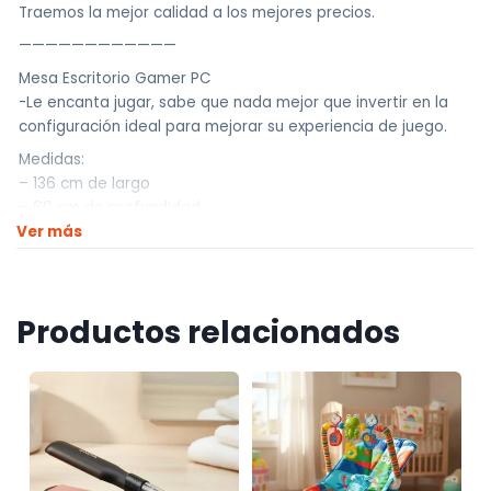
Traemos la mejor calidad a los mejores precios.
————————————
Mesa Escritorio Gamer PC
-Le encanta jugar, sabe que nada mejor que invertir en la
configuración ideal para mejorar su experiencia de juego.
Medidas:
– 136 cm de largo
– 60 cm de profundidad
Ver más
– 75cm de altura
Descripción del producto:
-Con los paneles laterales, también puedes organizar tus
juegos y controles, además de tener un lugar adecuado
Productos relacionados
para colocar tu CPU o consola.
-Su acabado negro está pintado en pintura poliéster
ecológica con 7 capas de protección, asegurando mayor
resistencia y durabilidad al producto.
-Perfecto para jugar en una computadora o un videojuego,
también está reforzado con un lugar para todo: monitor,
teclado, mouse, etc.