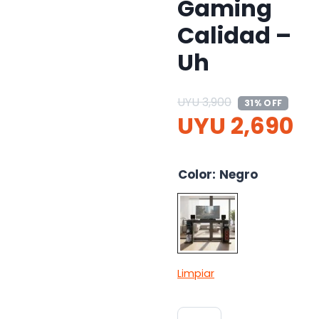
Gaming
Calidad –
Uh
UYU
3,900
31% OFF
UYU
2,690
Color
:
Negro
Limpiar
Escritorio