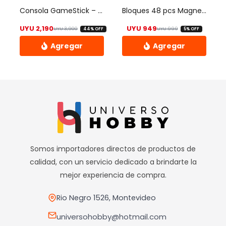
Consola GameStick – X2 PLUS
Bloques 48 pcs Magneticos Module World – Estilo Minecraft
UYU
2,190
UYU
949
UYU
3,900
UYU
999
44% OFF
5% OFF
El precio original era: UYU 3,900.
El precio actual es: UYU 2,190.
El precio origin
El precio actua
Somos importadores directos de productos de
calidad, con un servicio dedicado a brindarte la
mejor experiencia de compra.
Rio Negro 1526, Montevideo
universohobby@hotmail.com