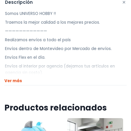
+
Descripción
Somos UNIVERSO HOBBY !!
Traemos la mejor calidad a los mejores precios.
————————————
Realizamos envíos a todo el país
Envíos dentro de Montevideo por Mercado de envíos.
Envíos Flex en el día.
Envíos al interior por agencia (dejamos tus artículos en
agencia sin costo).
Ver más
————————————
Retiros
Nuestro punto de retiro se encuentra en zona centro
Productos relacionados
El horario de retiros es de Lunes a Viernes de 10hs a 18hs,
Sábados de 10hs a 13hs