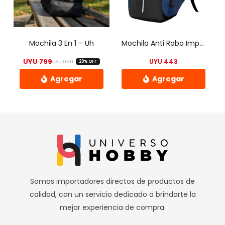
Mochila 3 En 1 – Uh
Mochila Anti Robo Impermeable Porta Notebook Con Salida Usb Para Conectar Smartphone Y Power Bank Azul
UYU
799
UYU
443
UYU
999
20% OFF
El precio original era: UYU 999.
El precio actual es: UYU 799.
Somos importadores directos de productos de
calidad, con un servicio dedicado a brindarte la
mejor experiencia de compra.