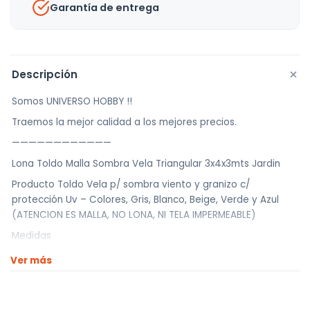
Garantía de entrega
+
Descripción
Somos UNIVERSO HOBBY !!
Traemos la mejor calidad a los mejores precios.
————————————
Lona Toldo Malla Sombra Vela Triangular 3x4x3mts Jardin
Producto Toldo Vela p/ sombra viento y granizo c/
protección Uv – Colores, Gris, Blanco, Beige, Verde y Azul
(ATENCION ES MALLA, NO LONA, NI TELA IMPERMEABLE)
Medidas
3 metros * 4 metros * 3 metros – triangulo (ATENCION ES
Ver más
MALLA, NO LONA, NI TELA IMPERMEABLE)
Colores, Gris, Blanco, Beige, Verde y Azul
Caracteristicas del producto Utilizamos mallas de alta