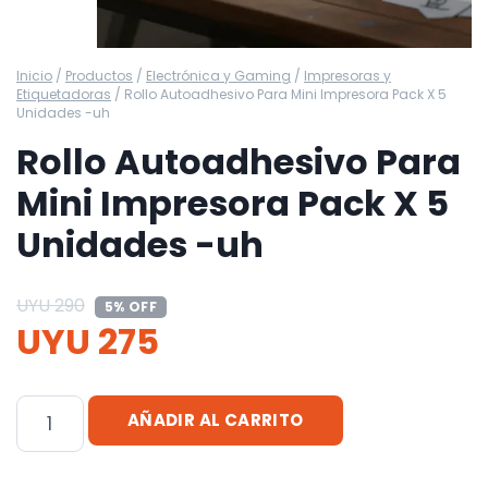
Inicio
/
Productos
/
Electrónica y Gaming
/
Impresoras y
Etiquetadoras
/
Rollo Autoadhesivo Para Mini Impresora Pack X 5
Unidades -uh
Rollo Autoadhesivo Para
Mini Impresora Pack X 5
Unidades -uh
UYU
290
5% OFF
UYU
275
Rollo
AÑADIR AL CARRITO
Autoadhesivo
Para