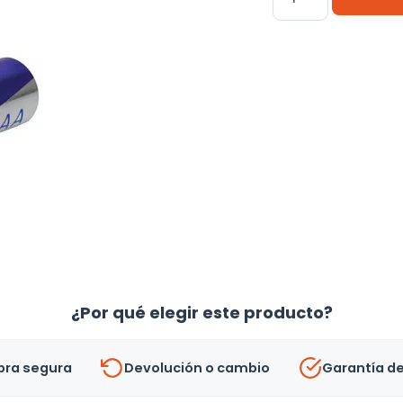
Alcalina
Aaa
Voltech
46316
-
Uh
cantidad
¿Por qué elegir este producto?
ra segura
Devolución o cambio
Garantía d