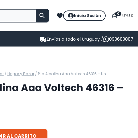
0
Inicia Sesión
UYU 0
Envíos a todo el Uruguay /
093683887
ar
/
Hogar y Bazar
/
Pila Alcalina Aaa Voltech 46316 – Uh
alina Aaa Voltech 46316 –
IR AL CARRITO