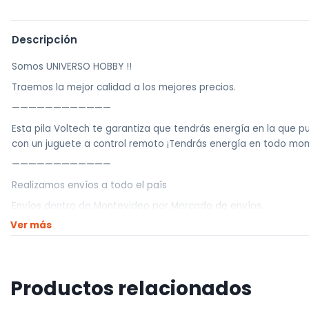
Descripción
Somos UNIVERSO HOBBY !!
Traemos la mejor calidad a los mejores precios.
————————————
Esta pila Voltech te garantiza que tendrás energía en la que p
con un juguete a control remoto ¡Tendrás energía en todo mo
————————————
Realizamos envíos a todo el país
Envíos dentro de Montevideo por Mercado de envíos.
Ver más
Envíos Flex en el día.
Envíos al interior por agencia (dejamos tus artículos en agencia
————————————
Productos relacionados
Retiros