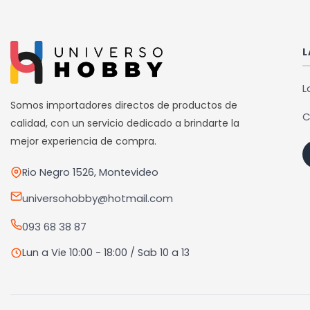
múlti
varia
Las
L
opci
se
L
pued
Somos importadores directos de productos de
C
elegi
calidad, con un servicio dedicado a brindarte la
en
mejor experiencia de compra.
la
Rio Negro 1526, Montevideo
pági
de
universohobby@hotmail.com
prod
093 68 38 87
Lun a Vie 10:00 - 18:00 / Sab 10 a 13