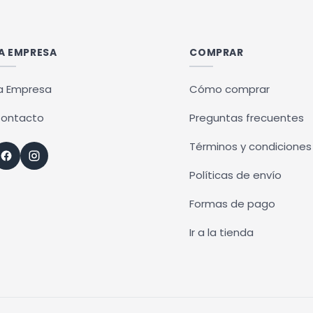
ples
ntes.
A EMPRESA
COMPRAR
ones
a Empresa
Cómo comprar
en
ontacto
Preguntas frecuentes
r
Términos y condiciones
Políticas de envío
na
Formas de pago
ucto
Ir a la tienda