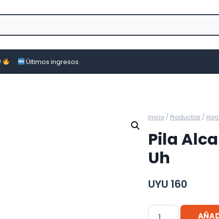
!
Últimos ingresos
Inicio
/
Productos
/
Hog
Pila Alc
Uh
UYU
160
Pila
AÑAD