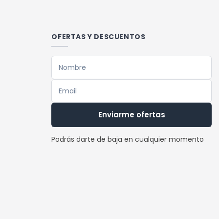
múltiples
variantes.
Las
OFERTAS Y DESCUENTOS
opciones
se
pueden
elegir
en
la
Enviarme ofertas
página
de
Podrás darte de baja en cualquier momento
producto