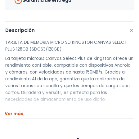
Garantía de entrega
+
Descripción
TARJETA DE MEMORIA MICRO SD KINGSTON CANVAS SELECT
PLUS 128GB (SDCS3/128GB)
La tarjeta microSD Canvas Select Plus de Kingston ofrece un
rendimiento confiable, compatible con dispositivos Android
y cámaras, con velocidades de hasta 150MB/s. Gracias al
rendimiento A1 de la app, garantiza que la realización de
varias tareas sea sencilla y que los tiempos de carga sean
cortos. Duradera y versátil, es perfecta para las
necesidades de almacenamiento de uso diario.
ESPECIFICACIONES:
Ver más
– Descripción del producto: Kingston Canvas Select Plus –
tarjeta de memoria flash – 128 GB – microSDXC
– Factor de forma: Tarjeta de memoria microSDXC Clase 10,
UHS-I, U1/U3, Video Clase 10/30, A1