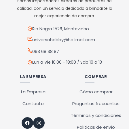
Somos importadores directos de productos de
se
calidad, con un servicio dedicado a brindarte la
pueden
mejor experiencia de compra.
elegir
en
Rio Negro 1526, Montevideo
la
universohobby@hotmail.com
página
093 68 38 87
de
producto
Lun a Vie 10:00 - 18:00 / Sab 10 a 13
LA EMPRESA
COMPRAR
La Empresa
Cómo comprar
Contacto
Preguntas frecuentes
Términos y condiciones
Políticas de envío