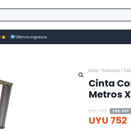
!
Últimos ingresos
Inicio
/
Productos
/
Tall
Cinta Co
Metros 
UYU
990
24% OFF
UYU
752