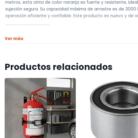
metros, esta cinta de color naranja es fuerte y resistente, id
sujeción segura. Su capacidad máxima de arrastre es de 3000 k
operación eficiente y confiable. Este producto es nuevo y de al
————————————
Realizamos envíos a todo el país
Ver más
Envíos dentro de Montevideo por Mercado de envíos.
Envíos Flex en el día.
Envíos al interior por agencia (dejamos tus artículos en agencia
Productos relacionados
————————————
Retiros
Nuestro punto de retiro se encuentra en zona centro
El horario de retiros es de Lunes a Viernes de 10hs a 18hs, Sába