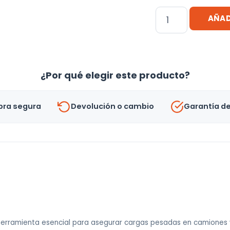
Cinta
AÑAD
Con
Catraca
Malacate
2
¿Por qué elegir este producto?
X
9
ra segura
Devolución o cambio
Garantía d
Metros
X
3000kg
cantidad
herramienta esencial para asegurar cargas pesadas en camiones y