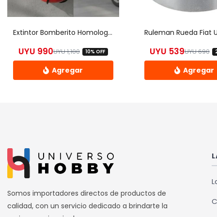
Extintor Bomberito Homologado Para Auto 1k Mata Fuego Auto
UYU
990
UYU
539
UYU
1,100
UYU
690
10% OFF
El precio original era: UYU 1,100.
El precio actual es: UYU 990.
El
El
L
L
Somos importadores directos de productos de
C
calidad, con un servicio dedicado a brindarte la