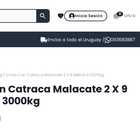
0
Inicia Sesión
UYU 0
Envíos a todo el Uruguay /
093683887
er
/
Cinta Con Catraca Malacate 2 X 9 Metros X 3000kg
n Catraca Malacate 2 X 9
X 3000kg