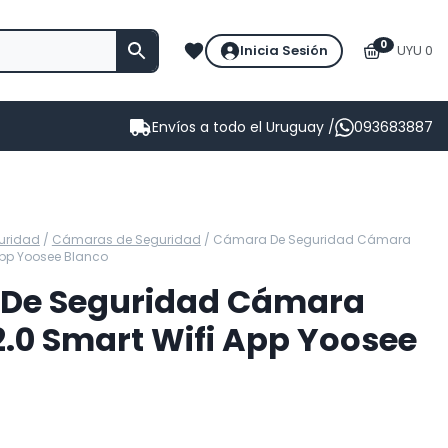
0
Inicia Sesión
UYU 0
Envíos a todo el Uruguay /
093683887
uridad
/
Cámaras de Seguridad
/
Cámara De Seguridad Cámara
 App Yoosee Blanco
De Seguridad Cámara
2.0 Smart Wifi App Yoosee