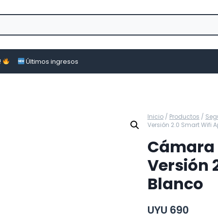
!
Últimos ingresos
Inicio
/
Productos
/
Seg
Versión 2.0 Smart Wifi
Cámara 
Versión 
Blanco
UYU
690