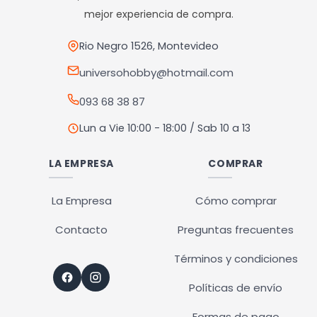
pueden
mejor experiencia de compra.
elegir
en
Rio Negro 1526, Montevideo
la
universohobby@hotmail.com
página
093 68 38 87
de
producto
Lun a Vie 10:00 - 18:00 / Sab 10 a 13
LA EMPRESA
COMPRAR
La Empresa
Cómo comprar
Contacto
Preguntas frecuentes
Términos y condiciones
Políticas de envío
Formas de pago