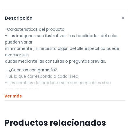
+
Descripción
-Características del producto
+ Las imágenes son ilustrativas. Las tonalidades del color
pueden variar
minimamente ; si necesita algún detalle especifico puede
evacuar sus
dudas mediante las consultas o preguntas previas.
– ¿Cuentan con garantía?
+ Si, la que corresponda a cada línea.
+ Los cambios del producto solo son aceptables si se
encuentran en su
empaque original y dentro de la semana de recibido.
Ver más
Somos UNIVERSO HOBBY !!
Traemos la mejor calidad a los mejores precios.
Productos relacionados
————————————