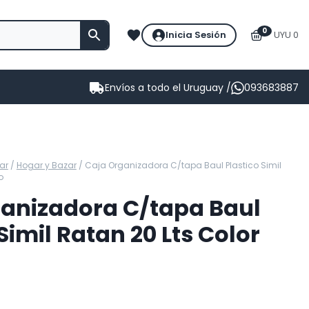
0
Inicia Sesión
UYU 0
Envíos a todo el Uruguay /
093683887
ar
/
Hogar y Bazar
/
Caja Organizadora C/tapa Baul Plastico Simil
o
anizadora C/tapa Baul
Simil Ratan 20 Lts Color