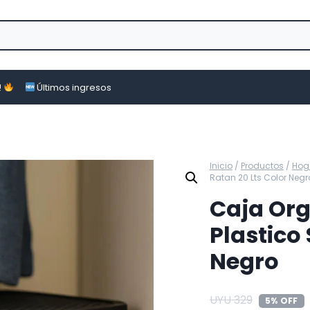
!
Últimos ingresos
Inicio
/
Productos
/
Hog
Ratan 20 Lts Color Negr
Caja Org
Plastico 
Negro
UYU
329
5% OFF