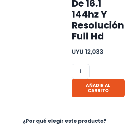
De 16.1
144hz Y
Resolución
Full Hd
UYU
12,033
Monitor
Gamer
Arzopa
AÑADIR AL
Con
CARRITO
Pantalla
De
16.1
¿Por qué elegir este producto?
144hz