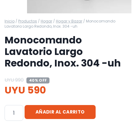
Inicio
/
Productos
/
Hogar
/
Hogar y Bazar
/
Monocomando
Lavatorio Largo Redondo, Inox. 304 -uh
Monocomando
Lavatorio Largo
Redondo, Inox. 304 -uh
UYU
990
40% OFF
UYU
590
Monocomando
AÑADIR AL CARRITO
Lavatorio
Largo
Redondo,