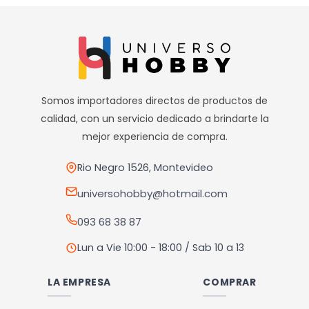
producto
producto
tiene
tiene
múltiples
múltiples
variantes.
variantes.
Las
Las
opciones
opciones
Somos importadores directos de productos de
se
se
calidad, con un servicio dedicado a brindarte la
pueden
pueden
mejor experiencia de compra.
elegir
elegir
en
en
Rio Negro 1526, Montevideo
la
la
universohobby@hotmail.com
página
página
093 68 38 87
de
de
producto
producto
Lun a Vie 10:00 - 18:00 / Sab 10 a 13
LA EMPRESA
COMPRAR