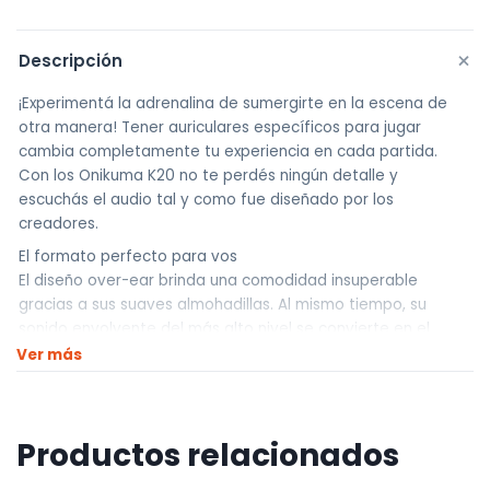
+
Descripción
¡Experimentá la adrenalina de sumergirte en la escena de
otra manera! Tener auriculares específicos para jugar
cambia completamente tu experiencia en cada partida.
Con los Onikuma K20 no te perdés ningún detalle y
escuchás el audio tal y como fue diseñado por los
creadores.
El formato perfecto para vos
El diseño over-ear brinda una comodidad insuperable
gracias a sus suaves almohadillas. Al mismo tiempo, su
sonido envolvente del más alto nivel se convierte en el
protagonista de la escena.
Ver más
Productos relacionados