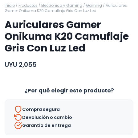
Inicio
/
Productos
/
Electrónica y Gaming
/
Gaming
/
Auriculares
Gamer Onikuma K20 Camuflaje Gris Con Luz Led
Auriculares Gamer
Onikuma K20 Camuflaje
Gris Con Luz Led
UYU
2,055
¿Por qué elegir este producto?
Compra segura
Devolución o cambio
Garantía de entrega