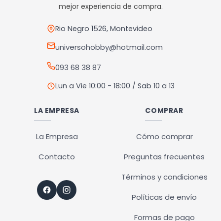
pueden
mejor experiencia de compra.
elegir
en
Rio Negro 1526, Montevideo
la
universohobby@hotmail.com
página
093 68 38 87
de
producto
Lun a Vie 10:00 - 18:00 / Sab 10 a 13
LA EMPRESA
COMPRAR
La Empresa
Cómo comprar
Contacto
Preguntas frecuentes
Términos y condiciones
Políticas de envío
Formas de pago